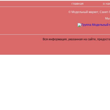
главная
о на
© Модельный маркет, Санкт-Пе
Мы 
Вся информация, указанная на сайте, предост