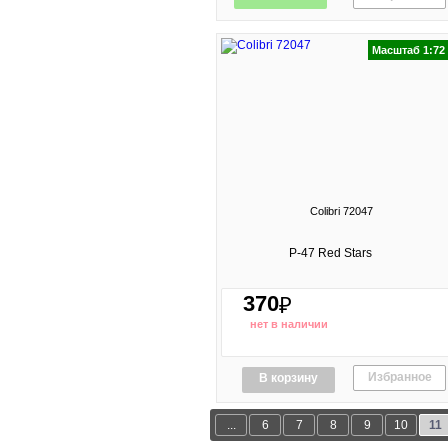
Масштаб 1:72
Colibri 72047
P-47 Red Stars
370
₽
нет в наличии
Избранное
В корзину
...
6
7
8
9
10
11