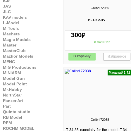
ICM
JAS
Colibri 72035
JLC
KAV models
IS-1/KV-85
L-Model
M-Tools
300
Machete
₽
Magic Models
в наличии
Master
MasterClub
Mazhor Models
В корзину
Избранное
MENG
MIG Productions
MINIARM
Масштаб 1:72
Model Gun
Model Point
Mr.Hobby
NorthStar
Panzer Art
Part
Quinta studio
RB Model
Colibri 72038
RFM
ROCHM MODEL
Т-34-85 (specially for the model T-34