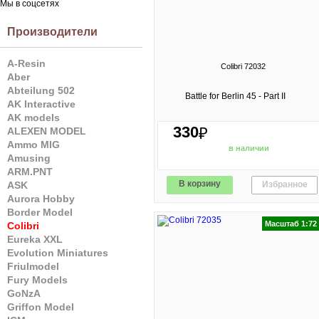
Мы в соцсетях
Производители
A-Resin
Colibri 72032
Aber
Abteilung 502
Battle for Berlin 45 - Part II
AK Interactive
AK models
330
₽
ALEXEN MODEL
Ammo MIG
в наличии
Amusing
ARM.PNT
В корзину
Избранное
ASK
Aurora Hobby
Border Model
Масштаб 1:72
Colibri
Eureka XXL
Evolution Miniatures
Friulmodel
Fury Models
GoNzA
Griffon Model