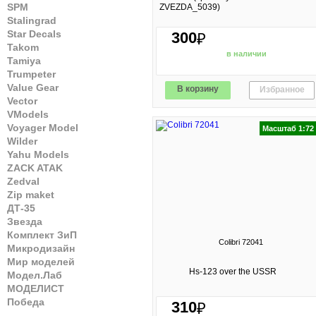
SPM
ZVEZDA_5039)
Stalingrad
Star Decals
300
₽
Takom
в наличии
Tamiya
Trumpeter
Value Gear
В корзину
Избранное
Vector
VModels
Voyager Model
Масштаб 1:72
Wilder
Yahu Models
ZACK ATAK
Zedval
Zip maket
ДТ-35
Звезда
Комплект ЗиП
Colibri 72041
Микродизайн
Мир моделей
Hs-123 over the USSR
Модел.Лаб
МОДЕЛИСТ
Победа
310
₽