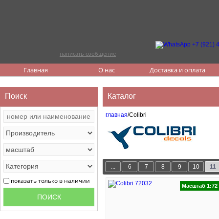
написать сообщение
Главная
О нас
Доставка и оплата
Поиск
Каталог
главная
/Colibri
...
6
7
8
9
10
11
показать только в наличии
Масштаб 1:72