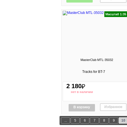
Масштаб 1:35
MasterClub MTL-35032
Tracks for BT-7
2 180
₽
нет в наличии
Избранное
В корзину
...
5
6
7
8
9
10