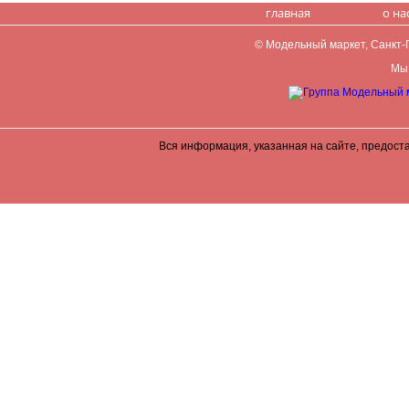
главная
о на
© Модельный маркет, Санкт-Пе
Мы 
Вся информация, указанная на сайте, предост