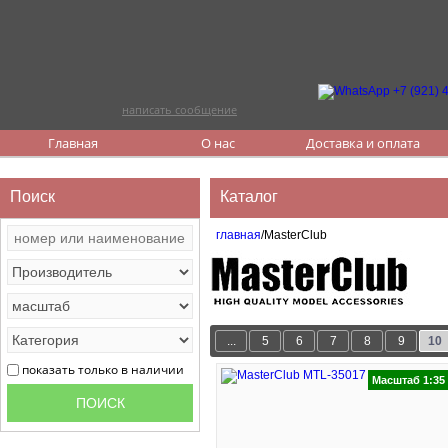
написать сообщение
Главная
О нас
Доставка и оплата
Поиск
Каталог
главная
/MasterClub
...
5
6
7
8
9
10
показать только в наличии
Масштаб 1:35