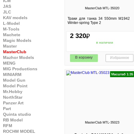
ICM
JAS
MasterClub MTL-35020
JLC
KAV models
Траки для танка 34 550mm M1942
Winter-spring Type 2
L-Model
M-Tools
2 320
Machete
₽
Magic Models
в наличии
Master
MasterClub
Mazhor Models
В корзину
Избранное
MENG
MIG Productions
MINIARM
Масштаб 1:35
Model Gun
Model Point
Mr.Hobby
NorthStar
Panzer Art
Part
Quinta studio
RB Model
MasterClub MTL-35023
RFM
ROCHM MODEL