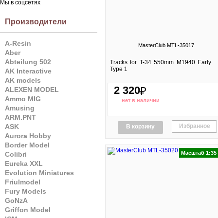
Мы в соцсетях
Производители
A-Resin
MasterClub MTL-35017
Aber
Abteilung 502
Tracks for T-34 550mm M1940 Early
Type 1
AK Interactive
AK models
2 320
₽
ALEXEN MODEL
Ammo MIG
нет в наличии
Amusing
ARM.PNT
Избранное
ASK
В корзину
Aurora Hobby
Border Model
Масштаб 1:35
Colibri
Eureka XXL
Evolution Miniatures
Friulmodel
Fury Models
GoNzA
Griffon Model