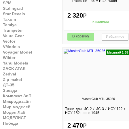
Tracks for T-34 M1943 "wafer"
SPM
Stalingrad
Star Decals
2 320
₽
Takom
в наличии
Tamiya
Trumpeter
Value Gear
В корзину
Избранное
Vector
VModels
Voyager Model
Масштаб 1:35
Wilder
Yahu Models
ZACK ATAK
Zedval
Zip maket
ДТ-35
Звезда
Комплект ЗиП
MasterClub MTL-35026
Микродизайн
Мир моделей
Траки для ИС-2 / ИС-3 / ИСУ-122 /
Модел.Лаб
ИСУ-152 после 1945
МОДЕЛИСТ
Победа
2 470
₽