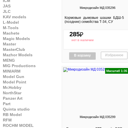
ICM
JAS
Микродизайн МД 035296
JLC
KAV models
Кормовые дымовые шашки БДШ-5
(поздние) семейства Т-34, СУ
L-Model
M-Tools
285
Machete
₽
Magic Models
нет в наличии
Master
MasterClub
Mazhor Models
Избранное
В корзину
MENG
MIG Productions
MINIARM
Масштаб 1:35
Model Gun
Model Point
Mr.Hobby
NorthStar
Panzer Art
Part
Quinta studio
RB Model
Микродизайн МД 035299
RFM
ROCHM MODEL