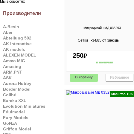
Мы в соцсетях
Производители
A-Resin
Микродизайн МД 035293
Aber
Abteilung 502
Сетки Т-34/85 от Звезды
AK Interactive
AK models
250
₽
ALEXEN MODEL
Ammo MIG
в наличии
Amusing
ARM.PNT
В корзину
Избранное
ASK
Aurora Hobby
Border Model
Масштаб 1:35
Colibri
Eureka XXL
Evolution Miniatures
Friulmodel
Fury Models
GoNzA
Griffon Model