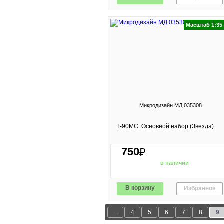
Масштаб 1:35
Микродизайн МД 035308
Т-90МС. Основной набор (Звезда)
750
₽
в наличии
В корзину
Избранное
...
4
5
6
7
8
9