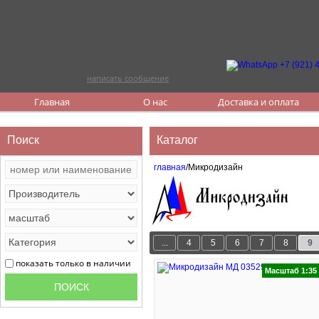
написать сообщение
Главная
О нас
Доставка и оплата
Поиск
Каталог
главная
/Микродизайн
...
4
5
6
7
8
9
показать только в наличии
Масштаб 1:35