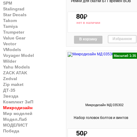
Ремни для скатки БТТ времён ВОВ
SPM
Stalingrad
Star Decals
80
₽
Takom
нет в наличии
Tamiya
Trumpeter
Value Gear
Избранное
В корзину
Vector
VModels
Voyager Model
Масштаб 1:35
Wilder
Yahu Models
ZACK ATAK
Zedval
Zip maket
ДТ-35
Звезда
Комплект ЗиП
Микродизайн МД 035302
Микродизайн
Мир моделей
Набор головок болтов и винтов
Модел.Лаб
МОДЕЛИСТ
Победа
50
₽