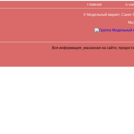
главная
о на
© Модельный маркет, Санкт-Пе
Мы 
Вся информация, указанная на сайте, предост