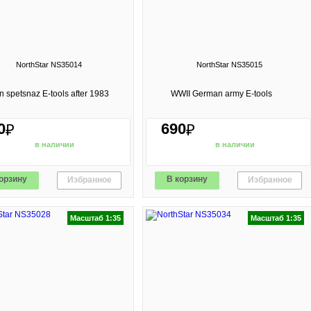
NorthStar NS35014
NorthStar NS35015
n spetsnaz E-tools after 1983
WWII German army E-tools
0
690
₽
₽
в наличии
в наличии
орзину
В корзину
Избранное
Избранное
Масштаб 1:35
Масштаб 1:35