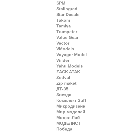
SPM
Stalingrad
Star Decals
Takom
Tamiya
Trumpeter
Value Gear
Vector
VModels
Voyager Model
Wilder
Yahu Models
ZACK ATAK
Zedval
Zip maket
ДТ-35
Звезда
Комплект ЗиП
Микродизайн
Мир моделей
Модел.Лаб
МОДЕЛИСТ
Победа