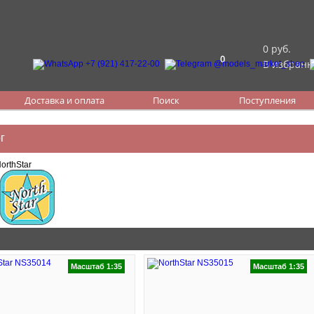
0 руб.
0
В избранн
Доставка и оплата
Поиск
Поступления
г
NorthStar
Масштаб 1:35
Масштаб 1:35