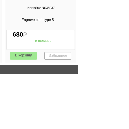
NorthStar NS35037
Engrave plate type 5
680
₽
в наличии
В корзину
Избранное