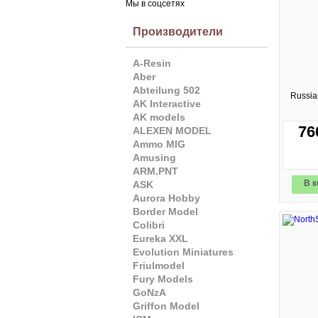
Мы в соцсетях
Производители
A-Resin
Aber
Abteilung 502
Russia
AK Interactive
AK models
76
ALEXEN MODEL
Ammo MIG
Amusing
ARM.PNT
В к
ASK
Aurora Hobby
Border Model
Colibri
Eureka XXL
Evolution Miniatures
Friulmodel
Fury Models
GoNzA
Griffon Model