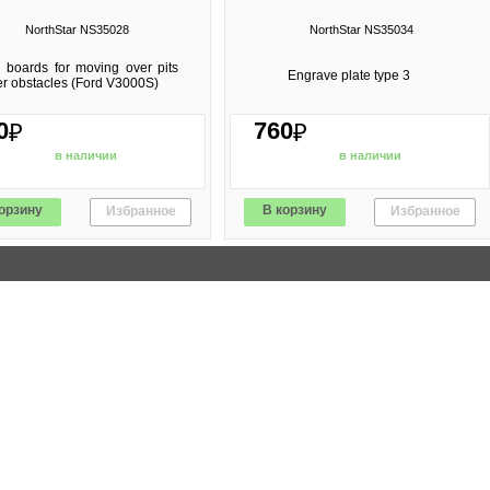
NorthStar NS35028
NorthStar NS35034
boards for moving over pits
Engrave plate type 3
er obstacles (Ford V3000S)
0
760
₽
₽
в наличии
в наличии
орзину
В корзину
Избранное
Избранное