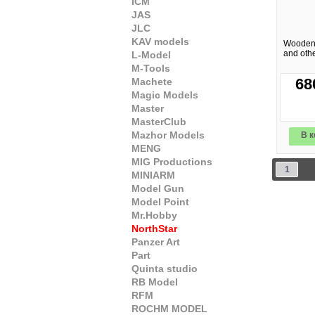
ICM
JAS
JLC
KAV models
Wooden 
and oth
L-Model
M-Tools
68
Machete
Magic Models
Master
MasterClub
Mazhor Models
В к
MENG
MIG Productions
1
MINIARM
Model Gun
Model Point
Mr.Hobby
NorthStar
Panzer Art
Part
Quinta studio
RB Model
RFM
ROCHM MODEL