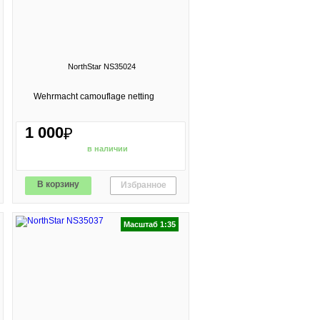
NorthStar NS35024
Wehrmacht camouflage netting
1 000
₽
в наличии
В корзину
Избранное
Масштаб 1:35