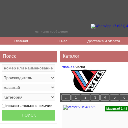
написать сообщение
Главная
О нас
Доставка и оплата
Поиск
Каталог
главная
/Vector
...
1
2
3
4
5
6
показать только в наличии
Масштаб 1:48