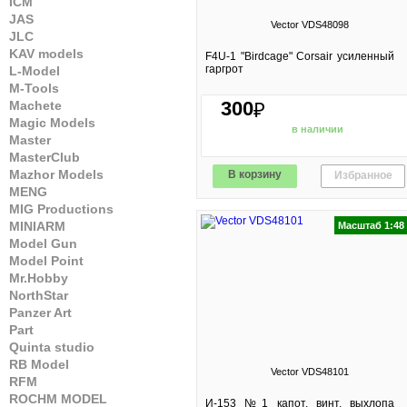
ICM
JAS
Vector VDS48098
JLC
KAV models
F4U-1 "Birdcage" Corsair усиленный
гаргрот
L-Model
M-Tools
300
Machete
₽
Magic Models
в наличии
Master
MasterClub
Mazhor Models
В корзину
Избранное
MENG
MIG Productions
MINIARM
Масштаб 1:48
Model Gun
Model Point
Mr.Hobby
NorthStar
Panzer Art
Part
Quinta studio
RB Model
Vector VDS48101
RFM
ROCHM MODEL
И-153 №1 капот, винт, выхлопа