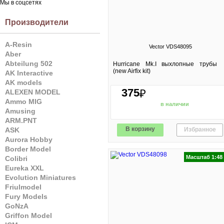
Мы в соцсетях
Производители
A-Resin
Vector VDS48095
Aber
Abteilung 502
Hurricane Mk.I выхлопные трубы
(new Airfix kit)
AK Interactive
AK models
375
₽
ALEXEN MODEL
Ammo MIG
в наличии
Amusing
ARM.PNT
В корзину
Избранное
ASK
Aurora Hobby
Border Model
Масштаб 1:48
Colibri
Eureka XXL
Evolution Miniatures
Friulmodel
Fury Models
GoNzA
Griffon Model