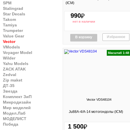
SPM
(ICM)
Stalingrad
Star Decals
990
₽
Takom
нет в наличии
Tamiya
Trumpeter
Value Gear
Избранное
В корзину
Vector
VModels
Voyager Model
Масштаб 1:48
Wilder
Yahu Models
ZACK ATAK
Zedval
Zip maket
ДТ-35
Звезда
Комплект ЗиП
Vector VDS48104
Микродизайн
Мир моделей
Ju88A-4/A-14 мотогондолы (ICM)
Модел.Лаб
МОДЕЛИСТ
Победа
1 500
₽