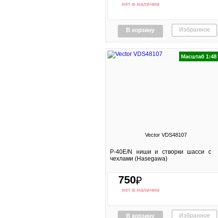
нет в наличии
Избранное
В корзину
Масштаб 1:48
Vector VDS48107
P-40E/N ниши и створки шасси с
чехлами (Hasegawa)
750
₽
нет в наличии
Избранное
В корзину