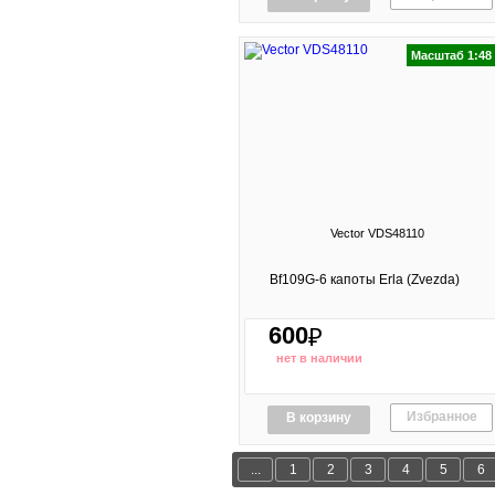
Масштаб 1:48
Vector VDS48110
Bf109G-6 капоты Erla (Zvezda)
600
₽
нет в наличии
Избранное
В корзину
...
1
2
3
4
5
6