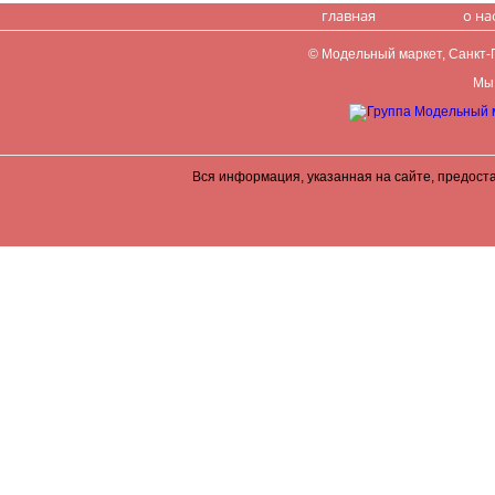
главная
о на
© Модельный маркет, Санкт-Пе
Мы 
Вся информация, указанная на сайте, предост