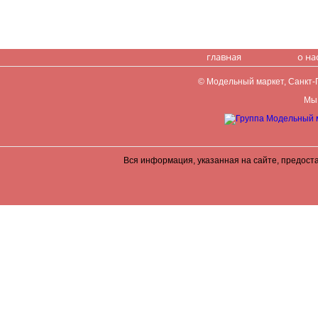
главная
о на
© Модельный маркет, Санкт-Пе
Мы 
Вся информация, указанная на сайте, предост