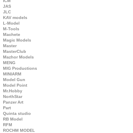
ICM
JAS
JLC
KAV models
L-Model
M-Tools
Machete
Magic Models
Master
MasterClub
Mazhor Models
MENG
MIG Productions
MINIARM
Model Gun
Model Point
Mr.Hobby
NorthStar
Panzer Art
Part
Quinta studio
RB Model
RFM
ROCHM MODEL