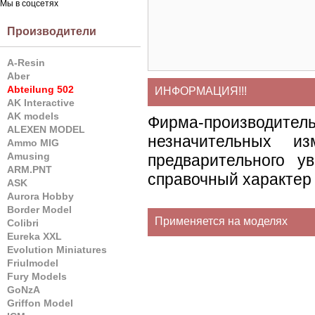
Мы в соцсетях
Производители
A-Resin
Aber
Abteilung 502
ИНФОРМАЦИЯ!!!
AK Interactive
AK models
Фирма-производите
ALEXEN MODEL
незначительных и
Ammo MIG
Amusing
предварительного у
ARM.PNT
справочный характер 
ASK
Aurora Hobby
Border Model
Применяется на моделях
Colibri
Eureka XXL
Evolution Miniatures
Friulmodel
Fury Models
GoNzA
Griffon Model