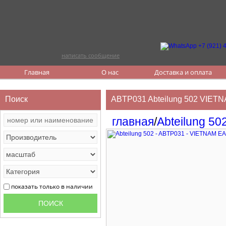
написать сообщение
Главная
О нас
Доставка и оплата
Поиск
ABTP031 Abteilung 502 VIE
главная
/
Abteilung 50
показать только в наличии