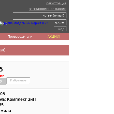
регистрация
восстановление пароля
ом 0
Производители
АКЦИИ!
ан)
б
чии
Избранное
ну
005
ель:
Комплект ЗиП
35
Смола