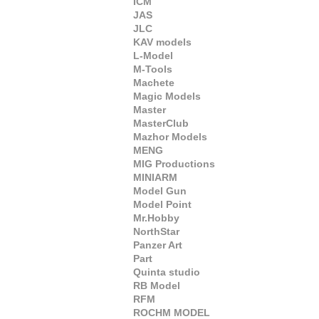
ICM
JAS
JLC
KAV models
L-Model
M-Tools
Machete
Magic Models
Master
MasterClub
Mazhor Models
MENG
MIG Productions
MINIARM
Model Gun
Model Point
Mr.Hobby
NorthStar
Panzer Art
Part
Quinta studio
RB Model
RFM
ROCHM MODEL