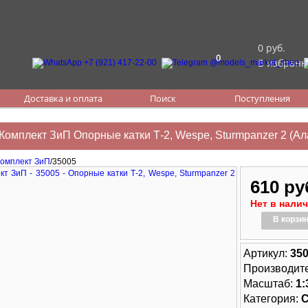
0 руб.
0
В избранн
Доставка и оплата
Поиск
Поступления
Комплект ЗиП Опорные катки Т-2, Wespe, Sturmpanzer 2 (Ал
омплект ЗиП
/35005
610 ру
Нет в нали
В корзи
Артикул:
35
Производит
Масштаб:
1:
Категория: