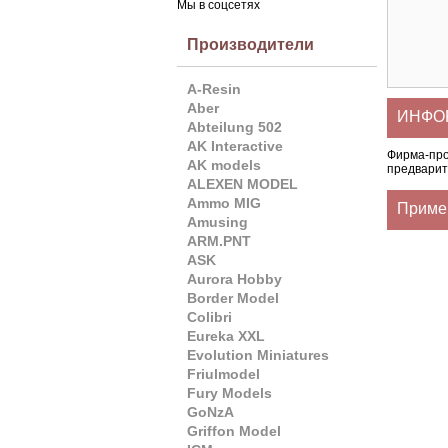
Мы в соцсетях
Производители
A-Resin
Aber
ИНФОР
Abteilung 502
AK Interactive
Фирма-пр
AK models
предварит
ALEXEN MODEL
Ammo MIG
Приме
Amusing
ARM.PNT
ASK
Aurora Hobby
Border Model
Colibri
Eureka XXL
Evolution Miniatures
Friulmodel
Fury Models
GoNzA
Griffon Model