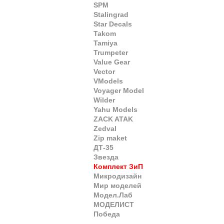
SPM
Stalingrad
Star Decals
Takom
Tamiya
Trumpeter
Value Gear
Vector
VModels
Voyager Model
Wilder
Yahu Models
ZACK ATAK
Zedval
Zip maket
ДТ-35
Звезда
Комплект ЗиП
Микродизайн
Мир моделей
Модел.Лаб
МОДЕЛИСТ
Победа