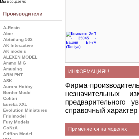
Мы в соцсетях
Производители
A-Resin
Aber
Abteilung 502
AK Interactive
AK models
ALEXEN MODEL
Ammo MIG
Amusing
ИНФОРМАЦИЯ!!!
ARM.PNT
ASK
Фирма-производите
Aurora Hobby
незначительных и
Border Model
Colibri
предварительного у
Eureka XXL
справочный характер 
Evolution Miniatures
Friulmodel
Fury Models
GoNzA
Применяется на моделях
Griffon Model