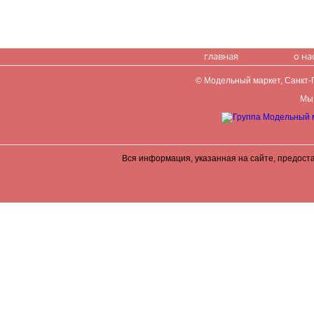
главная
о на
© Модельный маркет, Санкт-Пе
Мы 
Вся информация, указанная на сайте, предост