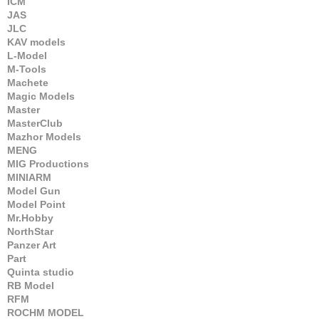
ICM
JAS
JLC
KAV models
L-Model
M-Tools
Machete
Magic Models
Master
MasterClub
Mazhor Models
MENG
MIG Productions
MINIARM
Model Gun
Model Point
Mr.Hobby
NorthStar
Panzer Art
Part
Quinta studio
RB Model
RFM
ROCHM MODEL