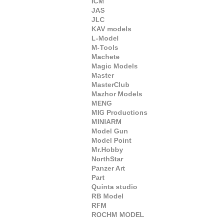
ICM
JAS
JLC
KAV models
L-Model
M-Tools
Machete
Magic Models
Master
MasterClub
Mazhor Models
MENG
MIG Productions
MINIARM
Model Gun
Model Point
Mr.Hobby
NorthStar
Panzer Art
Part
Quinta studio
RB Model
RFM
ROCHM MODEL