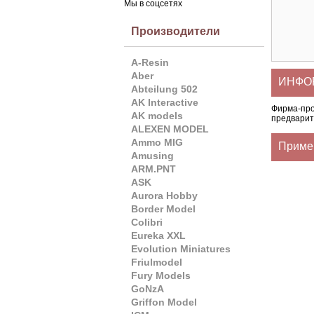
Мы в соцсетях
Производители
A-Resin
Aber
ИНФОР
Abteilung 502
AK Interactive
Фирма-пр
AK models
предварит
ALEXEN MODEL
Ammo MIG
Приме
Amusing
ARM.PNT
ASK
Aurora Hobby
Border Model
Colibri
Eureka XXL
Evolution Miniatures
Friulmodel
Fury Models
GoNzA
Griffon Model