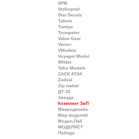
SPM
Stalingrad
Star Decals
Takom
Tamiya
Trumpeter
Value Gear
Vector
VModels
Voyager Model
Wilder
Yahu Models
ZACK ATAK
Zedval
Zip maket
ДТ-35
Звезда
Комплект ЗиП
Микродизайн
Мир моделей
Модел.Лаб
МОДЕЛИСТ
Победа