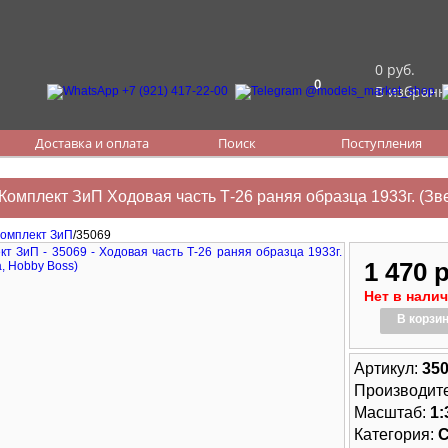
0 руб.
0
В избранн
Доставка и оплата
Поиск
Поступления
Комплект ЗиП Ходовая часть Т-26 раняя образца 1933г. (Зв
омплект ЗиП
/35069
1 470 
Нет в нали
В корзи
Артикул:
35
Производит
Масштаб:
1:
Категория: