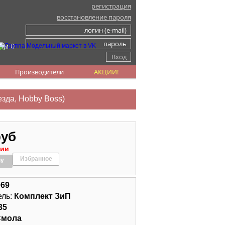
регистрация
восстановление пароля
ом 0
Производители
АКЦИИ!
езда, Hobby Boss)
руб
чии
Избранное
ну
069
ель:
Комплект ЗиП
35
Смола