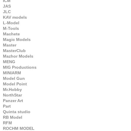
ICM
JAS
JLC
KAV models
L-Model
M-Tools
Machete
Magic Models
Master
MasterClub
Mazhor Models
MENG
MIG Productions
MINIARM
Model Gun
Model Point
Mr.Hobby
NorthStar
Panzer Art
Part
Quinta studio
RB Model
RFM
ROCHM MODEL