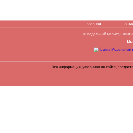
главная
о на
© Модельный маркет, Санкт-Пе
Мы 
Вся информация, указанная на сайте, предост