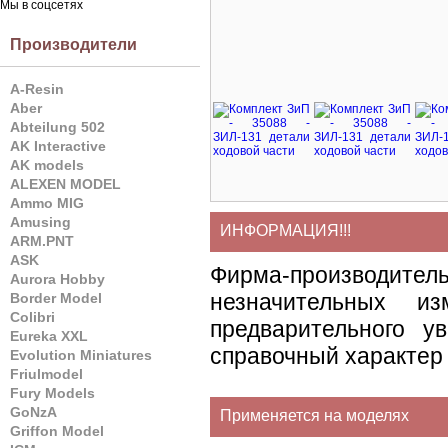
Мы в соцсетях
Производители
A-Resin
Aber
Abteilung 502
AK Interactive
AK models
ALEXEN MODEL
Ammo MIG
Amusing
ИНФОРМАЦИЯ!!!
ARM.PNT
ASK
Фирма-производите
Aurora Hobby
незначительных и
Border Model
Colibri
предварительного у
Eureka XXL
справочный характер 
Evolution Miniatures
Friulmodel
Fury Models
GoNzA
Применяется на моделях
Griffon Model