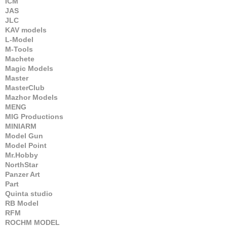
ICM
JAS
JLC
KAV models
L-Model
M-Tools
Machete
Magic Models
Master
MasterClub
Mazhor Models
MENG
MIG Productions
MINIARM
Model Gun
Model Point
Mr.Hobby
NorthStar
Panzer Art
Part
Quinta studio
RB Model
RFM
ROCHM MODEL