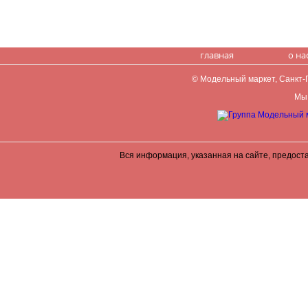
главная
о на
© Модельный маркет, Санкт-Пе
Мы 
Вся информация, указанная на сайте, предост