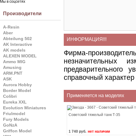
Мы в соцсетях
Производители
A-Resin
Aber
Abteilung 502
ИНФОРМАЦИЯ!!!
AK Interactive
AK models
Фирма-производите
ALEXEN MODEL
незначительных и
Ammo MIG
Amusing
предварительного у
ARM.PNT
справочный характер 
ASK
Aurora Hobby
Border Model
Применяется на моделях
Colibri
Eureka XXL
Evolution Miniatures
Friulmodel
Советский тяжелый танк Т-35
Fury Models
GoNzA
Griffon Model
1 740 руб.
нет наличии