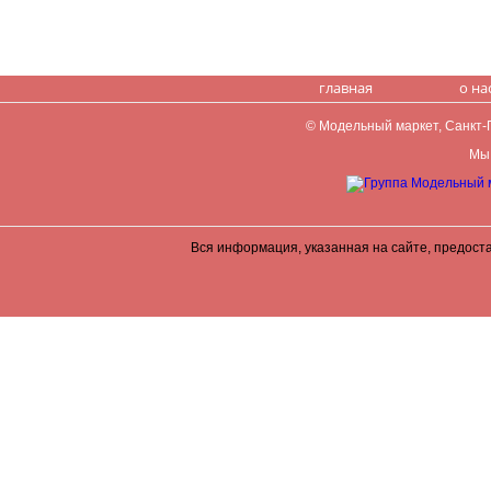
главная
о на
© Модельный маркет, Санкт-Пе
Мы 
Вся информация, указанная на сайте, предост