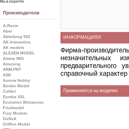
Мы в соцсетях
Производители
A-Resin
Aber
Abteilung 502
ИНФОРМАЦИЯ!!!
AK Interactive
AK models
Фирма-производите
ALEXEN MODEL
незначительных и
Ammo MIG
Amusing
предварительного у
ARM.PNT
справочный характер 
ASK
Aurora Hobby
Border Model
Применяется на моделях
Colibri
Eureka XXL
Evolution Miniatures
Friulmodel
Fury Models
GoNzA
Griffon Model