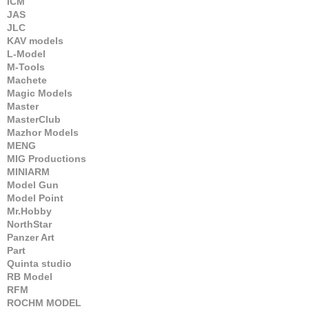
ICM
JAS
JLC
KAV models
L-Model
M-Tools
Machete
Magic Models
Master
MasterClub
Mazhor Models
MENG
MIG Productions
MINIARM
Model Gun
Model Point
Mr.Hobby
NorthStar
Panzer Art
Part
Quinta studio
RB Model
RFM
ROCHM MODEL