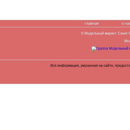
главная
о на
© Модельный маркет, Санкт-Пе
Мы 
Вся информация, указанная на сайте, предост