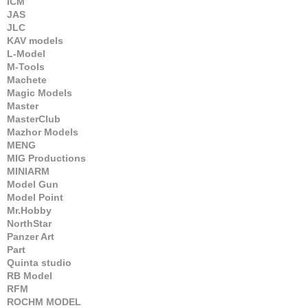
ICM
JAS
JLC
KAV models
L-Model
M-Tools
Machete
Magic Models
Master
MasterClub
Mazhor Models
MENG
MIG Productions
MINIARM
Model Gun
Model Point
Mr.Hobby
NorthStar
Panzer Art
Part
Quinta studio
RB Model
RFM
ROCHM MODEL