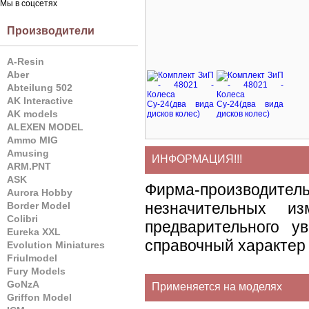
Мы в соцсетях
Производители
A-Resin
Aber
Abteilung 502
AK Interactive
AK models
ALEXEN MODEL
Ammo MIG
Amusing
ИНФОРМАЦИЯ!!!
ARM.PNT
ASK
Фирма-производите
Aurora Hobby
незначительных и
Border Model
Colibri
предварительного у
Eureka XXL
справочный характер 
Evolution Miniatures
Friulmodel
Fury Models
GoNzA
Применяется на моделях
Griffon Model