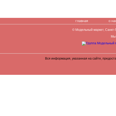
главная
о на
© Модельный маркет, Санкт-Пе
Мы 
Вся информация, указанная на сайте, предост