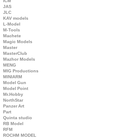
ICM
JAS
JLC
KAV models
L-Model
M-Tools
Machete
Magic Models
Master
MasterClub
Mazhor Models
MENG
MIG Productions
MINIARM
Model Gun
Model Point
Mr.Hobby
NorthStar
Panzer Art
Part
Quinta studio
RB Model
RFM
ROCHM MODEL