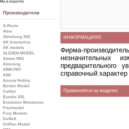
Мы в соцсетях
Производители
A-Resin
Aber
Abteilung 502
ИНФОРМАЦИЯ!!!
AK Interactive
AK models
Фирма-производите
ALEXEN MODEL
незначительных и
Ammo MIG
Amusing
предварительного у
ARM.PNT
справочный характер 
ASK
Aurora Hobby
Border Model
Применяется на моделях
Colibri
Eureka XXL
Evolution Miniatures
Friulmodel
Fury Models
GoNzA
Griffon Model