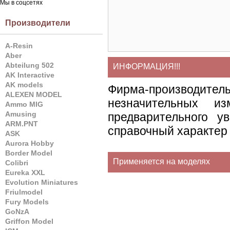
Мы в соцсетях
Производители
A-Resin
Aber
Abteilung 502
ИНФОРМАЦИЯ!!!
AK Interactive
AK models
Фирма-производите
ALEXEN MODEL
незначительных и
Ammo MIG
Amusing
предварительного у
ARM.PNT
справочный характер 
ASK
Aurora Hobby
Border Model
Применяется на моделях
Colibri
Eureka XXL
Evolution Miniatures
Friulmodel
Fury Models
GoNzA
Griffon Model