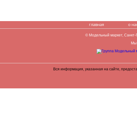
главная
о на
© Модельный маркет, Санкт-Пе
Мы 
Вся информация, указанная на сайте, предост