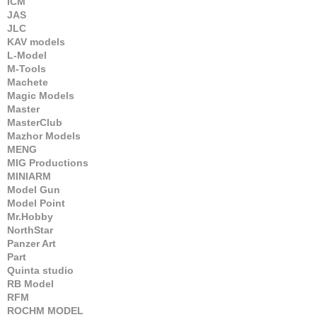
ICM
JAS
JLC
KAV models
L-Model
M-Tools
Machete
Magic Models
Master
MasterClub
Mazhor Models
MENG
MIG Productions
MINIARM
Model Gun
Model Point
Mr.Hobby
NorthStar
Panzer Art
Part
Quinta studio
RB Model
RFM
ROCHM MODEL