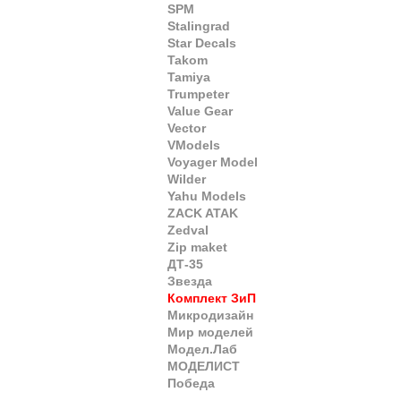
SPM
Stalingrad
Star Decals
Takom
Tamiya
Trumpeter
Value Gear
Vector
VModels
Voyager Model
Wilder
Yahu Models
ZACK ATAK
Zedval
Zip maket
ДТ-35
Звезда
Комплект ЗиП
Микродизайн
Мир моделей
Модел.Лаб
МОДЕЛИСТ
Победа