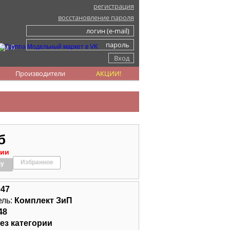
регистрация
восстановление пароля
ом 0
Производители
АКЦИИ!
б
чии
Избранное
ну
047
ель:
Комплект ЗиП
48
ез категории