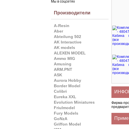
Мы в соцсетях
Производители
A-Resin
Aber
Abteilung 502
AK Interactive
AK models
ALEXEN MODEL
Ammo MIG
Amusing
ARM.PNT
ASK
Aurora Hobby
Border Model
Colibri
ИНФОР
Eureka XXL
Evolution Miniatures
Фирма-пр
предварит
Friulmodel
Fury Models
Приме
GoNzA
Griffon Model