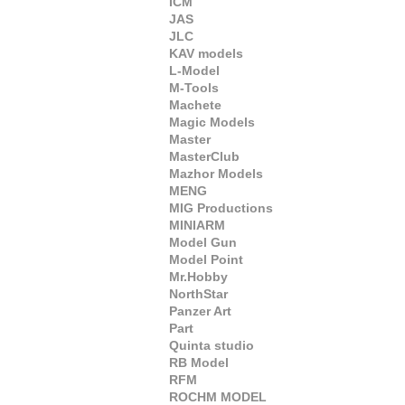
ICM
JAS
JLC
KAV models
L-Model
M-Tools
Machete
Magic Models
Master
MasterClub
Mazhor Models
MENG
MIG Productions
MINIARM
Model Gun
Model Point
Mr.Hobby
NorthStar
Panzer Art
Part
Quinta studio
RB Model
RFM
ROCHM MODEL