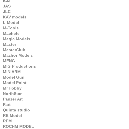
ICM
JAS
JLC
KAV models
L-Model
M-Tools
Machete
Magic Models
Master
MasterClub
Mazhor Models
MENG
MIG Productions
MINIARM
Model Gun
Model Point
Mr.Hobby
NorthStar
Panzer Art
Part
Quinta studio
RB Model
RFM
ROCHM MODEL