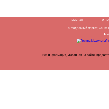
главная
о на
© Модельный маркет, Санкт-Пе
Мы 
Вся информация, указанная на сайте, предост