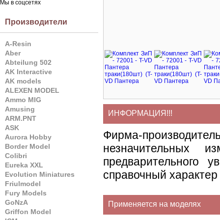
Мы в соцсетях
Производители
A-Resin
Aber
Abteilung 502
AK Interactive
AK models
ALEXEN MODEL
Ammo MIG
Amusing
ИНФОРМАЦИЯ!!!
ARM.PNT
ASK
Фирма-производите
Aurora Hobby
незначительных и
Border Model
Colibri
предварительного у
Eureka XXL
справочный характер 
Evolution Miniatures
Friulmodel
Fury Models
GoNzA
Применяется на моделях
Griffon Model