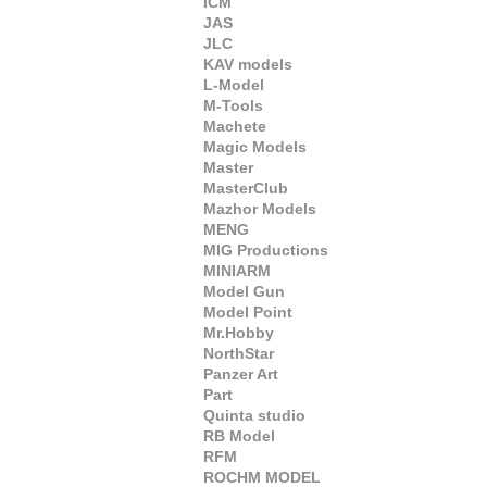
ICM
JAS
JLC
KAV models
L-Model
M-Tools
Machete
Magic Models
Master
MasterClub
Mazhor Models
MENG
MIG Productions
MINIARM
Model Gun
Model Point
Mr.Hobby
NorthStar
Panzer Art
Part
Quinta studio
RB Model
RFM
ROCHM MODEL