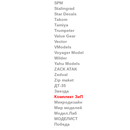
SPM
Stalingrad
Star Decals
Takom
Tamiya
Trumpeter
Value Gear
Vector
VModels
Voyager Model
Wilder
Yahu Models
ZACK ATAK
Zedval
Zip maket
ДТ-35
Звезда
Комплект ЗиП
Микродизайн
Мир моделей
Модел.Лаб
МОДЕЛИСТ
Победа