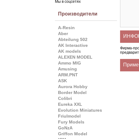
Мы в соцсетях
Производители
A-Resin
Aber
ИНФОР
Abteilung 502
AK Interactive
Фирма-пр
AK models
предварит
ALEXEN MODEL
Ammo MIG
Приме
Amusing
ARM.PNT
ASK
Aurora Hobby
Border Model
Colibri
Eureka XXL
Evolution Miniatures
Friulmodel
Fury Models
GoNzA
Griffon Model