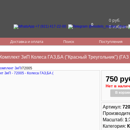
0 руб.
0
В избранн
Доставка и оплата
Поиск
Поступления
Комплект ЗиП Колеса ГАЗ,БА ("Красный Треугольник") (ГАЗ
омплект ЗиП
/72005
750 ру
Нет в нали
В корзи
Артикул:
72
Производит
Масштаб:
1:
Категория:
К