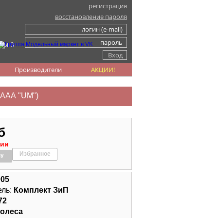
регистрация
восстановление пароля
ом 0
Производители
АКЦИИ!
 ААА "UM")
б
чии
Избранное
ну
005
ель:
Комплект ЗиП
72
олеса