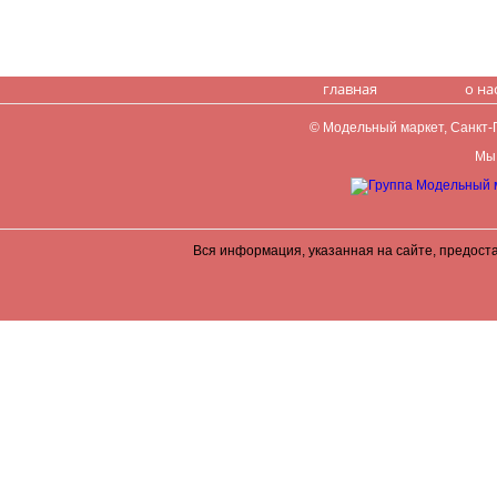
главная
о на
© Модельный маркет, Санкт-Пе
Мы 
Вся информация, указанная на сайте, предост