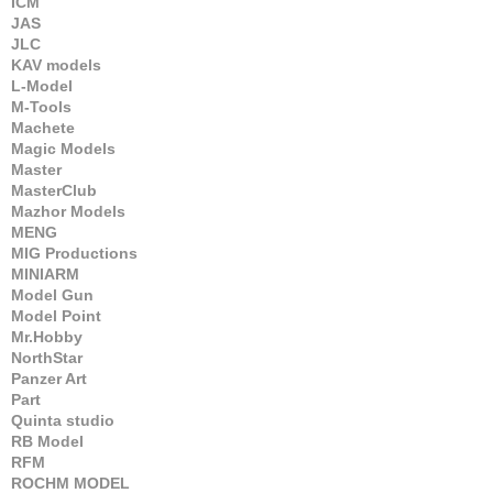
ICM
JAS
JLC
KAV models
L-Model
M-Tools
Machete
Magic Models
Master
MasterClub
Mazhor Models
MENG
MIG Productions
MINIARM
Model Gun
Model Point
Mr.Hobby
NorthStar
Panzer Art
Part
Quinta studio
RB Model
RFM
ROCHM MODEL