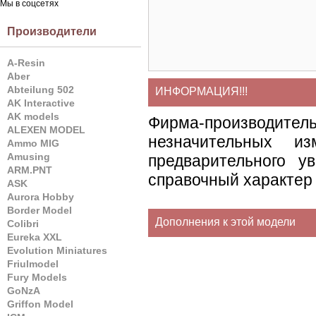
Мы в соцсетях
Производители
A-Resin
Aber
Abteilung 502
ИНФОРМАЦИЯ!!!
AK Interactive
AK models
Фирма-производите
ALEXEN MODEL
незначительных и
Ammo MIG
Amusing
предварительного у
ARM.PNT
справочный характер 
ASK
Aurora Hobby
Border Model
Дополнения к этой модели
Colibri
Eureka XXL
Evolution Miniatures
Friulmodel
Fury Models
GoNzA
Griffon Model