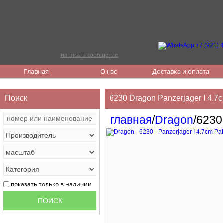
написать сообщение
Главная
О нас
Доставка и оплата
Поиск
6230 Dragon Panzerjager I 4.7c
главная
/
Dragon
/6230
показать только в наличии