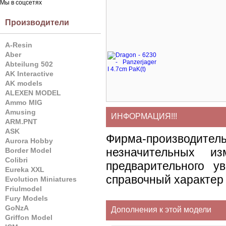
Мы в соцсетях
Производители
A-Resin
Aber
Abteilung 502
AK Interactive
AK models
ALEXEN MODEL
Ammo MIG
Amusing
ИНФОРМАЦИЯ!!!
ARM.PNT
ASK
Фирма-производите
Aurora Hobby
незначительных и
Border Model
Colibri
предварительного у
Eureka XXL
справочный характер 
Evolution Miniatures
Friulmodel
Fury Models
GoNzA
Дополнения к этой модели
Griffon Model