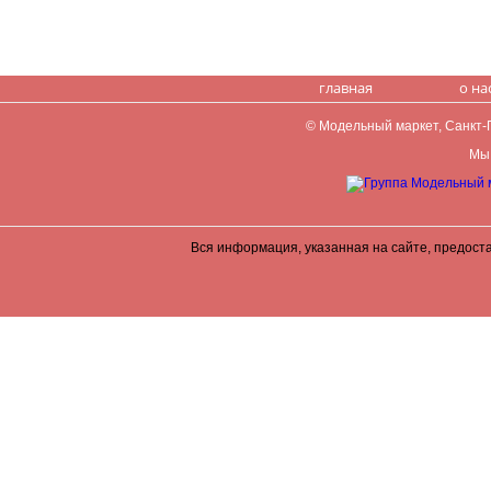
главная
о на
© Модельный маркет, Санкт-Пе
Мы 
Вся информация, указанная на сайте, предост