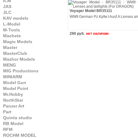
ICM
JAS
Voyager Model BR35111
JLC
WWII German Pz.Kpfw.I Ausf.A Lenses an
KAV models
L-Model
M-Tools
290 руб.
нет наличии
Machete
Magic Models
Master
MasterClub
Mazhor Models
MENG
MIG Productions
MINIARM
Model Gun
Model Point
Mr.Hobby
NorthStar
Panzer Art
Part
Quinta studio
RB Model
RFM
ROCHM MODEL