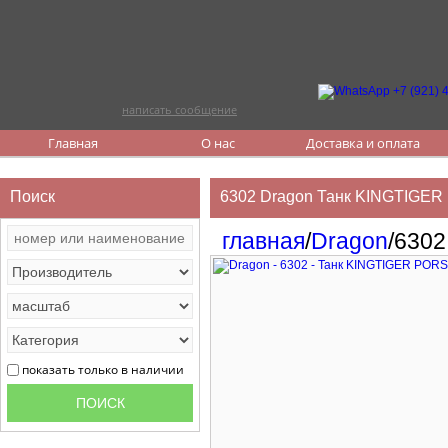
написать сообщение
Главная
О нас
Доставка и оплата
Поиск
6302 Dragon Танк KINGTIG
главная
/
Dragon
/6302
показать только в наличии