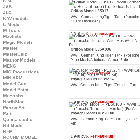
ICM
JAS
Griffon Model L35017
JLC
WWII German KingTiger Tank (Porsche 
KAV models
Guards Included]
L-Model
M-Tools
2 310 руб.
нет наличии
Machete
Magic Models
Master
Griffon Model L35A006
MasterClub
WWII German KingTiger Tank (Porsche T
Mazhor Models
Mine Mesh/Additional Armor Plate
MENG
MIG Productions
430 руб.
нет наличии
MINIARM
Voyager Model PE35234
Model Gun
WWII German King Tiger (Porsche Turret
Model Point
Mr.Hobby
NorthStar
2 930 руб.
нет наличии
Panzer Art
Part
Voyager Model VBS0108
Quinta studio
WWII German King Tiger Barrel (Porsche 
All)
RB Model
RFM
1 940 руб.
нет наличии
ROCHM MODEL