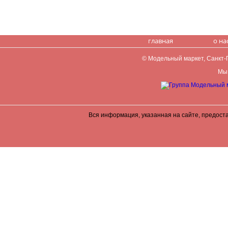
главная
о на
© Модельный маркет, Санкт-Пе
Мы 
Вся информация, указанная на сайте, предост