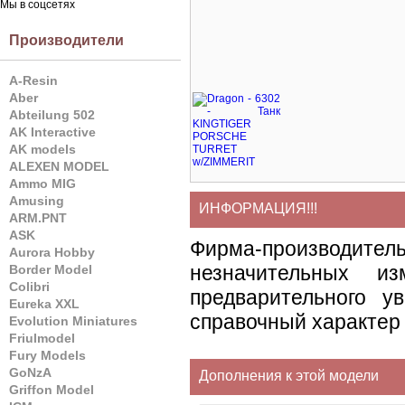
Мы в соцсетях
Производители
A-Resin
Aber
Abteilung 502
AK Interactive
AK models
ALEXEN MODEL
Ammo MIG
Amusing
ИНФОРМАЦИЯ!!!
ARM.PNT
ASK
Фирма-производите
Aurora Hobby
незначительных и
Border Model
Colibri
предварительного у
Eureka XXL
справочный характер 
Evolution Miniatures
Friulmodel
Fury Models
GoNzA
Дополнения к этой модели
Griffon Model