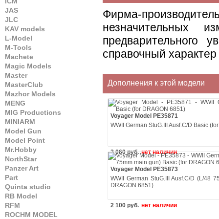
ICM
JAS
Фирма-производите
JLC
незначительных и
KAV models
L-Model
предварительного у
M-Tools
справочный характер 
Machete
Magic Models
Master
Дополнения к этой модели
MasterClub
Mazhor Models
MENG
MIG Productions
Voyager Model PE35871
MINIARM
WWII German StuG.III Ausf.C/D Basic (
Model Gun
Model Point
Mr.Hobby
2 060 руб.
нет наличии
NorthStar
Panzer Art
Voyager Model PE35873
Part
WWII German StuG.III Ausf.C/D (L/48 7
DRAGON 6851)
Quinta studio
RB Model
RFM
2 100 руб.
нет наличии
ROCHM MODEL