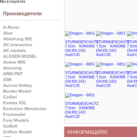
Мы в соцсетях
Производители
A-Resin
Aber
Abteilung 502
AK Interactive
AK models
ALEXEN MODEL
Ammo MIG
Amusing
ARM.PNT
ASK
Aurora Hobby
Border Model
Colibri
Eureka XXL
Evolution Miniatures
Friulmodel
Fury Models
GoNzA
Griffon Model
ИНФОРМАЦИЯ!!!