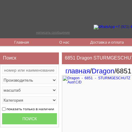
написать сообщение
Главная
О нас
Доставка и оплата
Поиск
6851 Dragon STURMGESCHUTZ 
главная
/
Dragon
/6851
показать только в наличии