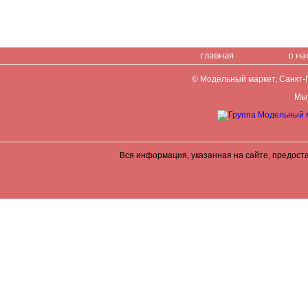
главная
о на
© Модельный маркет, Санкт-Пе
Мы 
Вся информация, указанная на сайте, предост