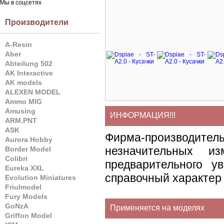
Мы в соцсетях
Производители
A-Resin
Aber
Abteilung 502
AK Interactive
AK models
ALEXEN MODEL
Ammo MIG
Amusing
ИНФОРМАЦИЯ!!!
ARM.PNT
ASK
Фирма-производите
Aurora Hobby
незначительных и
Border Model
Colibri
предварительного у
Eureka XXL
справочный характер 
Evolution Miniatures
Friulmodel
Fury Models
GoNzA
Применяется на моделях
Griffon Model