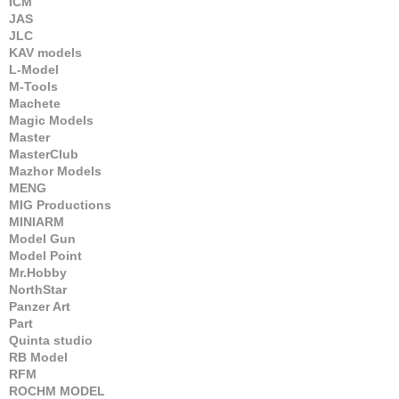
ICM
JAS
JLC
KAV models
L-Model
M-Tools
Machete
Magic Models
Master
MasterClub
Mazhor Models
MENG
MIG Productions
MINIARM
Model Gun
Model Point
Mr.Hobby
NorthStar
Panzer Art
Part
Quinta studio
RB Model
RFM
ROCHM MODEL