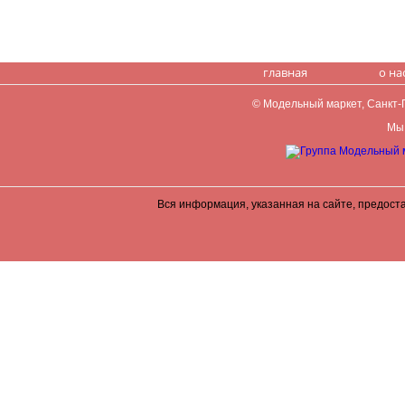
главная
о на
© Модельный маркет, Санкт-Пе
Мы 
Вся информация, указанная на сайте, предост