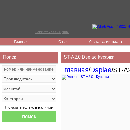
написать сообщение
Главная
О нас
Доставка и оплата
Поиск
ST-A2.0 Dspiae Кусачки
главная
/
Dspiae
/ST-A
показать только в наличии