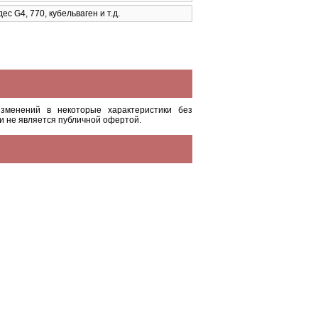
с G4, 770, кубельваген и т.д.
зменений в некоторые характеристики без
и не является публичной офертой.