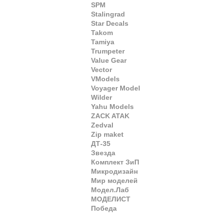
SPM
Stalingrad
Star Decals
Takom
Tamiya
Trumpeter
Value Gear
Vector
VModels
Voyager Model
Wilder
Yahu Models
ZACK ATAK
Zedval
Zip maket
ДТ-35
Звезда
Комплект ЗиП
Микродизайн
Мир моделей
Модел.Лаб
МОДЕЛИСТ
Победа