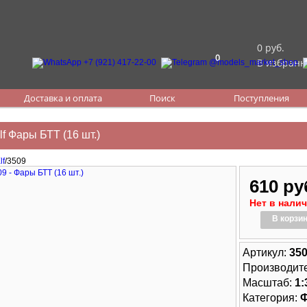
0 руб.
0
В избранн
Доставка и оплата
Поиск
Поступления
lf Фары БТТ (16 шт.)
lf
/3509
610 ру
Нет в нали
В корзи
Артикул:
35
Производит
Масштаб:
1:
Категория:
Ф