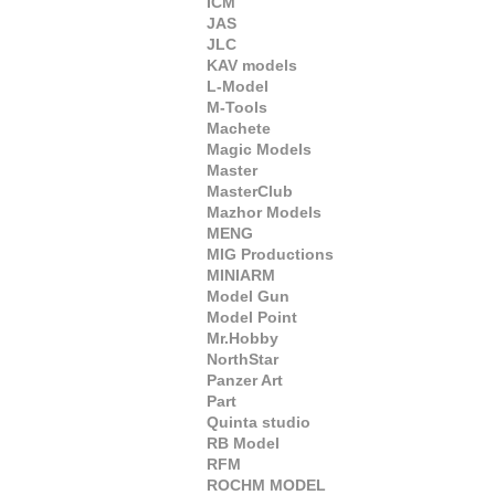
ICM
JAS
JLC
KAV models
L-Model
M-Tools
Machete
Magic Models
Master
MasterClub
Mazhor Models
MENG
MIG Productions
MINIARM
Model Gun
Model Point
Mr.Hobby
NorthStar
Panzer Art
Part
Quinta studio
RB Model
RFM
ROCHM MODEL