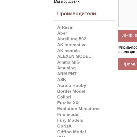
Мы в соцсетях
Производители
A-Resin
Aber
ИНФОР
Abteilung 502
AK Interactive
Фирма-пр
AK models
предварит
ALEXEN MODEL
Ammo MIG
Приме
Amusing
ARM.PNT
ASK
Aurora Hobby
Border Model
Colibri
Eureka XXL
Evolution Miniatures
Friulmodel
Fury Models
GoNzA
Griffon Model