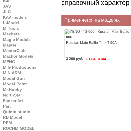
ICM
справочный характер 
JAS
JLC
KAV models
Применяется на моделях
L-Model
M-Tools
Machete
006
Magic Models
Russian Main Battle Tank T-90A
Master
MasterClub
Mazhor Models
3 200 руб.
нет наличии
MENG
MIG Productions
MINIARM
Model Gun
Model Point
Mr.Hobby
NorthStar
Panzer Art
Part
Quinta studio
RB Model
RFM
ROCHM MODEL