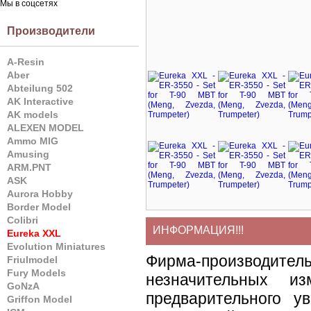
Мы в соцсетях
Производители
A-Resin
Aber
Abteilung 502
AK Interactive
AK models
ALEXEN MODEL
Ammo MIG
Amusing
ARM.PNT
ASK
Aurora Hobby
Border Model
Colibri
ИНФОРМАЦИЯ!!!
Eureka XXL
Evolution Miniatures
Фирма-производите
Friulmodel
Fury Models
незначительных и
GoNzA
предварительного у
Griffon Model