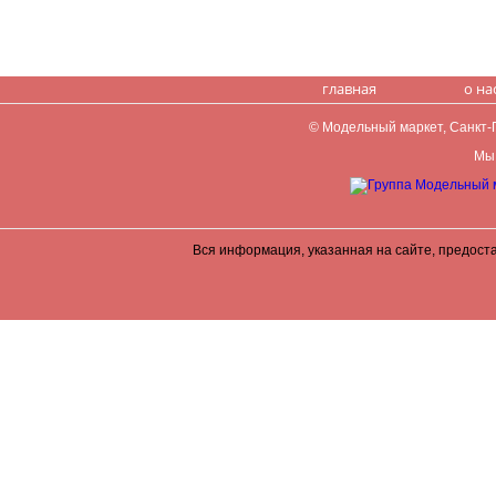
главная
о на
© Модельный маркет, Санкт-Пе
Мы 
Вся информация, указанная на сайте, предост