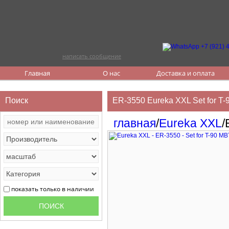
написать сообщение
Главная
О нас
Доставка и оплата
Поиск
ER-3550 Eureka XXL Set for T-
главная
/
Eureka XXL
/
показать только в наличии