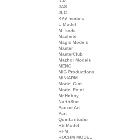
ICM
JAS
JLC
KAV models
L-Model
M-Tools
Machete
Magic Models
Master
MasterClub
Mazhor Models
MENG
MIG Productions
MINIARM
Model Gun
Model Point
Mr.Hobby
NorthStar
Panzer Art
Part
Quinta studio
RB Model
RFM
ROCHM MODEL