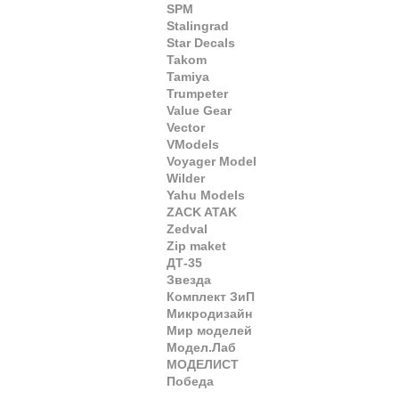
SPM
Stalingrad
Star Decals
Takom
Tamiya
Trumpeter
Value Gear
Vector
VModels
Voyager Model
Wilder
Yahu Models
ZACK ATAK
Zedval
Zip maket
ДТ-35
Звезда
Комплект ЗиП
Микродизайн
Мир моделей
Модел.Лаб
МОДЕЛИСТ
Победа