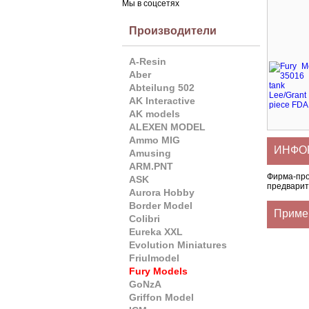
Мы в соцсетях
Производители
A-Resin
Aber
Abteilung 502
AK Interactive
AK models
ALEXEN MODEL
Ammo MIG
ИНФОР
Amusing
ARM.PNT
Фирма-пр
ASK
предварит
Aurora Hobby
Border Model
Приме
Colibri
Eureka XXL
Evolution Miniatures
Friulmodel
Fury Models
GoNzA
Griffon Model