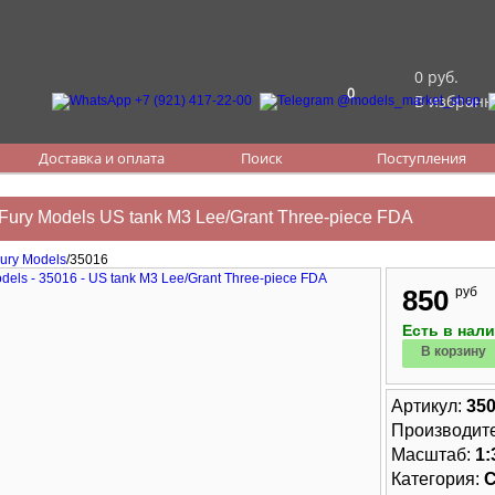
0 руб.
0
В избранн
Доставка и оплата
Поиск
Поступления
Fury Models US tank M3 Lee/Grant Three-piece FDA
ury Models
/35016
850
руб
Есть в нал
В корзину
Артикул:
35
Производит
Масштаб:
1:
Категория: