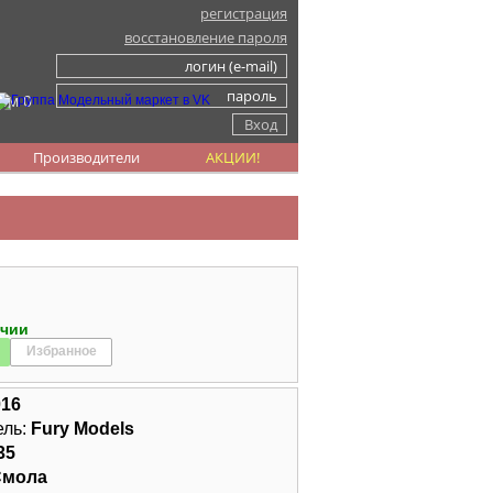
регистрация
восстановление пароля
ом 0
Производители
АКЦИИ!
ичии
Избранное
016
ель:
Fury Models
35
Смола