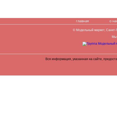
главная
о на
© Модельный маркет, Санкт-Пе
Мы 
Вся информация, указанная на сайте, предост