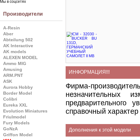
Мы в соцсетях
Производители
A-Resin
Aber
Abteilung 502
AK Interactive
AK models
ALEXEN MODEL
Ammo MIG
Amusing
ИНФОРМАЦИЯ!!!
ARM.PNT
ASK
Фирма-производите
Aurora Hobby
незначительных и
Border Model
Colibri
предварительного у
Eureka XXL
справочный характер 
Evolution Miniatures
Friulmodel
Fury Models
GoNzA
Дополнения к этой модели
Griffon Model