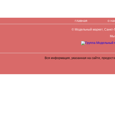
главная
о на
© Модельный маркет, Санкт-Пе
Мы 
Вся информация, указанная на сайте, предост