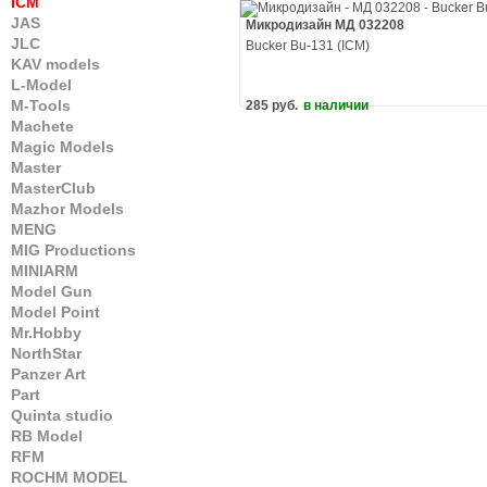
ICM
JAS
Микродизайн МД 032208
JLC
Bucker Bu-131 (ICM)
KAV models
L-Model
M-Tools
285 руб.
в наличии
Machete
Magic Models
Master
MasterClub
Mazhor Models
MENG
MIG Productions
MINIARM
Model Gun
Model Point
Mr.Hobby
NorthStar
Panzer Art
Part
Quinta studio
RB Model
RFM
ROCHM MODEL