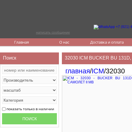
написать сообщение
Главная
О нас
Доставка и оплата
Поиск
32030 ICM BUCKER BU 131D
главная
/
ICM
/32030
показать только в наличии