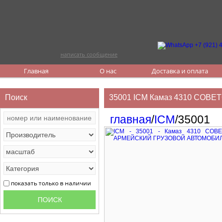
написать сообщение
Главная
О нас
Доставка и оплата
Поиск
35001 ICM Камаз 4310 С
главная
/
ICM
/35001
показать только в наличии