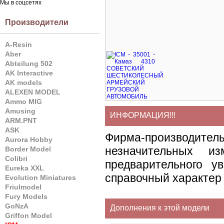
Мы в соцсетях
Производители
A-Resin
Aber
Abteilung 502
AK Interactive
AK models
ALEXEN MODEL
Ammo MIG
Amusing
ИНФОРМАЦИЯ!!!
ARM.PNT
ASK
Фирма-производите
Aurora Hobby
незначительных и
Border Model
Colibri
предварительного у
Eureka XXL
справочный характер 
Evolution Miniatures
Friulmodel
Fury Models
GoNzA
Дополнения к этой модели
Griffon Model