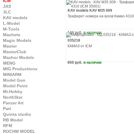
ICM
JAS
KAV models KAV M35 009
JLC
Трафарет номера на кузов Камаз 4310
KAV models
L-Model
M-Tools
144 руб.
в наличии
Machete
Magic Models
035218
Master
КАМАЗ от ICM
MasterClub
Mazhor Models
650 руб.
в наличии
MENG
MIG Productions
MINIARM
Model Gun
Model Point
Mr.Hobby
NorthStar
Panzer Art
Part
Quinta studio
RB Model
RFM
ROCHM MODEL