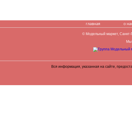
главная
о на
© Модельный маркет, Санкт-Пе
Мы 
Вся информация, указанная на сайте, предост