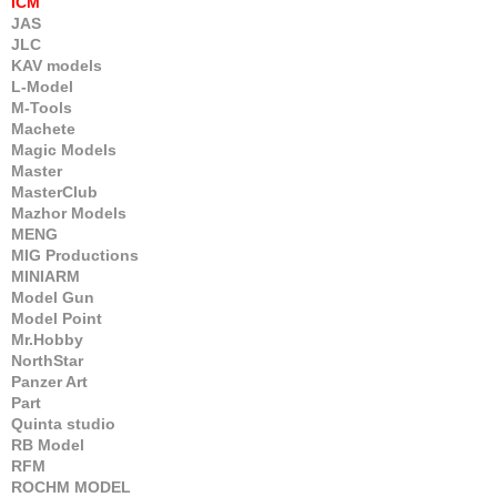
ICM
JAS
JLC
KAV models
L-Model
M-Tools
Machete
Magic Models
Master
MasterClub
Mazhor Models
MENG
MIG Productions
MINIARM
Model Gun
Model Point
Mr.Hobby
NorthStar
Panzer Art
Part
Quinta studio
RB Model
RFM
ROCHM MODEL