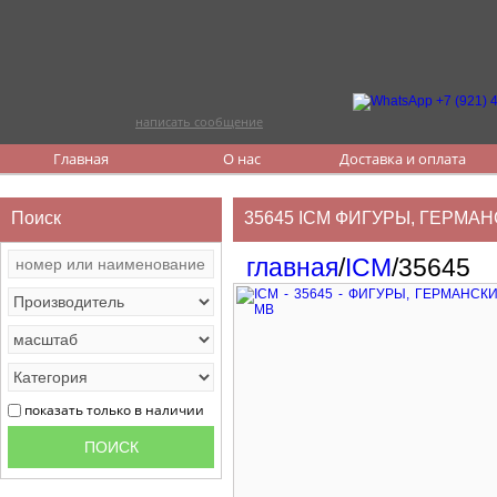
написать сообщение
Главная
О нас
Доставка и оплата
Поиск
35645 ICM ФИГУРЫ, ГЕРМА
главная
/
ICM
/35645
показать только в наличии