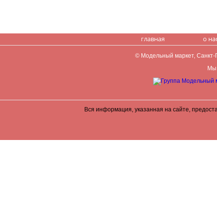
главная
о на
© Модельный маркет, Санкт-Пе
Мы 
Вся информация, указанная на сайте, предост