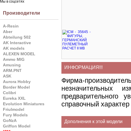
Мы в соцсетях
Производители
A-Resin
Aber
Abteilung 502
AK Interactive
AK models
ALEXEN MODEL
Ammo MIG
Amusing
ИНФОРМАЦИЯ!!!
ARM.PNT
ASK
Фирма-производите
Aurora Hobby
незначительных и
Border Model
Colibri
предварительного у
Eureka XXL
справочный характер 
Evolution Miniatures
Friulmodel
Fury Models
GoNzA
Дополнения к этой модели
Griffon Model