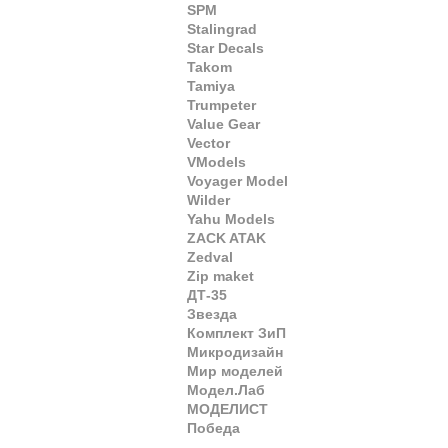
SPM
Stalingrad
Star Decals
Takom
Tamiya
Trumpeter
Value Gear
Vector
VModels
Voyager Model
Wilder
Yahu Models
ZACK ATAK
Zedval
Zip maket
ДТ-35
Звезда
Комплект ЗиП
Микродизайн
Мир моделей
Модел.Лаб
МОДЕЛИСТ
Победа