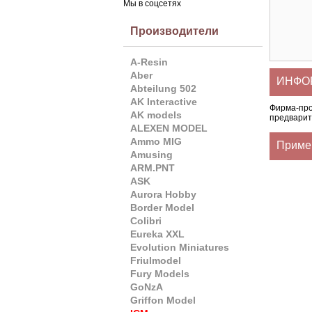
Мы в соцсетях
Производители
A-Resin
Aber
ИНФОР
Abteilung 502
AK Interactive
Фирма-пр
AK models
предварит
ALEXEN MODEL
Ammo MIG
Приме
Amusing
ARM.PNT
ASK
Aurora Hobby
Border Model
Colibri
Eureka XXL
Evolution Miniatures
Friulmodel
Fury Models
GoNzA
Griffon Model