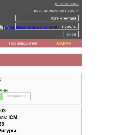
регистрация
восстановление пароля
ом 0
Производители
АКЦИИ!
б
ичии
Избранное
903
ель:
ICM
35
Фигуры