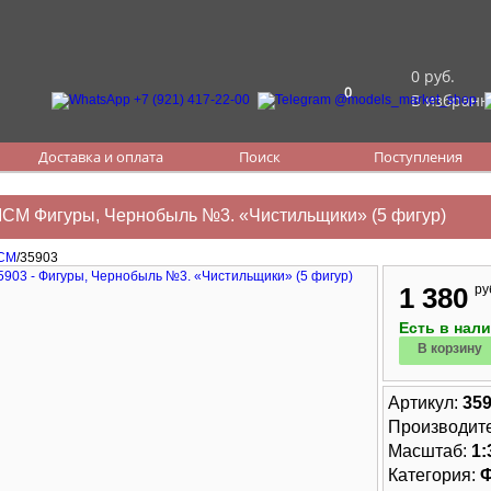
0 руб.
0
В избранн
Доставка и оплата
Поиск
Поступления
ICM Фигуры, Чернобыль №3. «Чистильщики» (5 фигур)
ICM
/35903
1 380
ру
Есть в нал
В корзину
Артикул:
35
Производит
Масштаб:
1:
Категория: