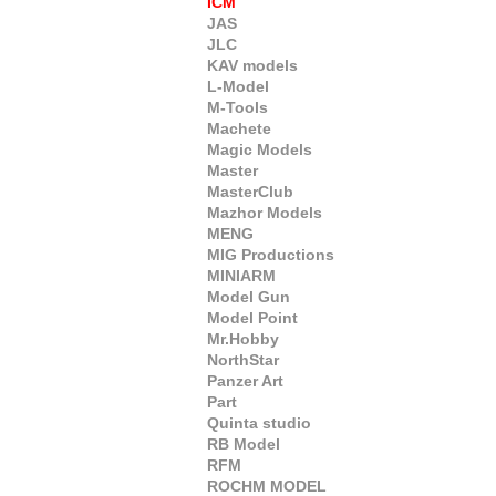
ICM
JAS
JLC
KAV models
L-Model
M-Tools
Machete
Magic Models
Master
MasterClub
Mazhor Models
MENG
MIG Productions
MINIARM
Model Gun
Model Point
Mr.Hobby
NorthStar
Panzer Art
Part
Quinta studio
RB Model
RFM
ROCHM MODEL