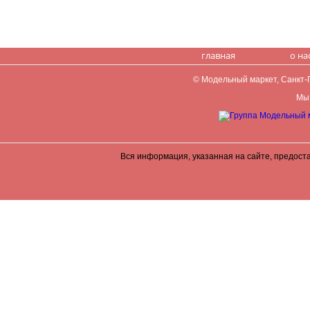
главная
о на
© Модельный маркет, Санкт-Пе
Мы 
Вся информация, указанная на сайте, предост