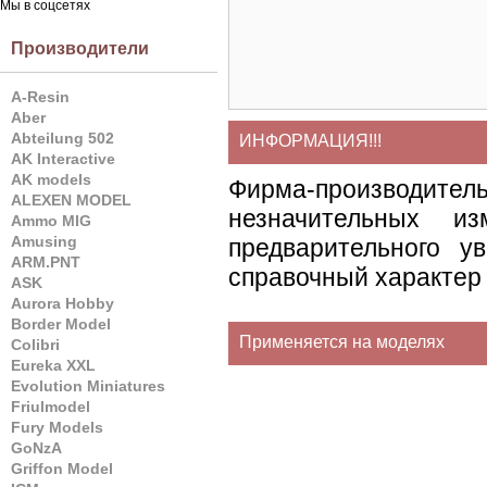
Мы в соцсетях
Производители
A-Resin
Aber
Abteilung 502
ИНФОРМАЦИЯ!!!
AK Interactive
AK models
Фирма-производите
ALEXEN MODEL
незначительных и
Ammo MIG
Amusing
предварительного у
ARM.PNT
справочный характер 
ASK
Aurora Hobby
Border Model
Применяется на моделях
Colibri
Eureka XXL
Evolution Miniatures
Friulmodel
Fury Models
GoNzA
Griffon Model