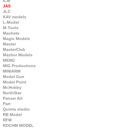
ICM
JAS
JLC
KAV models
L-Model
M-Tools
Machete
Magic Models
Master
MasterClub
Mazhor Models
MENG
MIG Productions
MINIARM
Model Gun
Model Point
Mr.Hobby
NorthStar
Panzer Art
Part
Quinta studio
RB Model
RFM
ROCHM MODEL