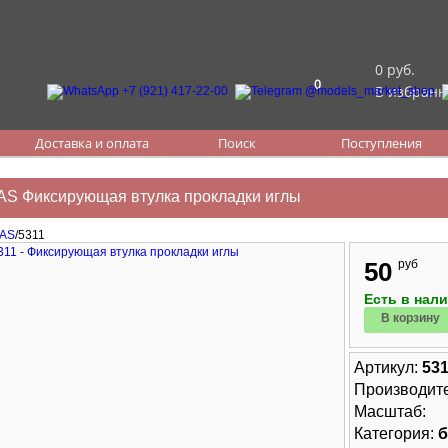
0 руб.
0
В избранн
Доставка и оплата
Поиск
Поступления
AS Фиксирующая втулка прокладки иглы
JAS
/5311
50
руб
Есть в нал
В корзину
Артикул:
53
Производит
Масштаб:
Категория:
б