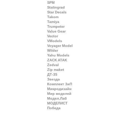
SPM
Stalingrad
Star Decals
Takom
Tamiya
Trumpeter
Value Gear
Vector
VModels
Voyager Model
Wilder
Yahu Models
ZACK ATAK
Zedval
Zip maket
ДТ-35
Звезда
Комплект ЗиП
Микродизайн
Мир моделей
Модел.Лаб
МОДЕЛИСТ
Победа