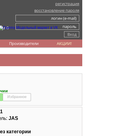
регистрация
восстановление пароля
ом 0
Производители
АКЦИИ!
ичии
Избранное
11
ель:
JAS
ез категории