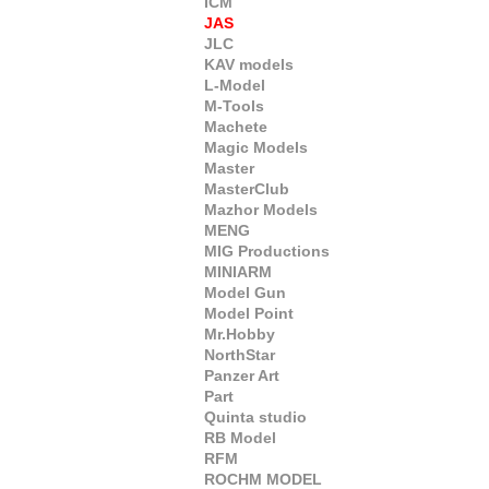
ICM
JAS
JLC
KAV models
L-Model
M-Tools
Machete
Magic Models
Master
MasterClub
Mazhor Models
MENG
MIG Productions
MINIARM
Model Gun
Model Point
Mr.Hobby
NorthStar
Panzer Art
Part
Quinta studio
RB Model
RFM
ROCHM MODEL