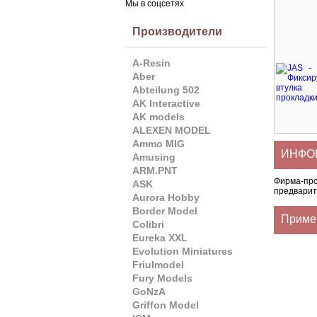
Мы в соцсетях
Производители
A-Resin
Aber
Abteilung 502
AK Interactive
AK models
ALEXEN MODEL
Ammo MIG
ИНФОР
Amusing
ARM.PNT
Фирма-пр
ASK
предварит
Aurora Hobby
Border Model
Приме
Colibri
Eureka XXL
Evolution Miniatures
Friulmodel
Fury Models
GoNzA
Griffon Model