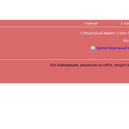
главная
о на
© Модельный маркет, Санкт-Пе
Мы 
Вся информация, указанная на сайте, предост