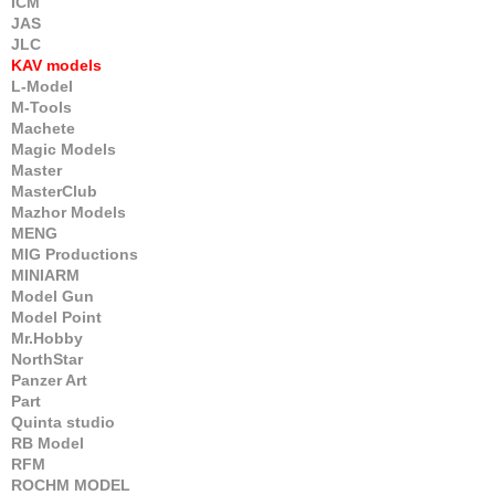
ICM
JAS
JLC
KAV models
L-Model
M-Tools
Machete
Magic Models
Master
MasterClub
Mazhor Models
MENG
MIG Productions
MINIARM
Model Gun
Model Point
Mr.Hobby
NorthStar
Panzer Art
Part
Quinta studio
RB Model
RFM
ROCHM MODEL