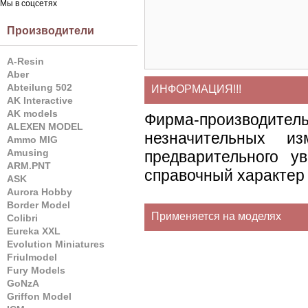
Мы в соцсетях
Производители
A-Resin
Aber
Abteilung 502
ИНФОРМАЦИЯ!!!
AK Interactive
AK models
Фирма-производите
ALEXEN MODEL
незначительных и
Ammo MIG
Amusing
предварительного у
ARM.PNT
справочный характер 
ASK
Aurora Hobby
Border Model
Применяется на моделях
Colibri
Eureka XXL
Evolution Miniatures
Friulmodel
Fury Models
GoNzA
Griffon Model