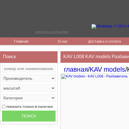
написать сообщение
Главная
О нас
Доставка и оплата
Поиск
KAV L008 KAV models Разбави
главная
/
KAV models
/
показать только в наличии