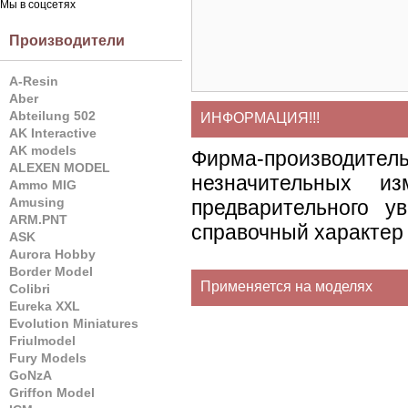
Мы в соцсетях
Производители
A-Resin
Aber
Abteilung 502
ИНФОРМАЦИЯ!!!
AK Interactive
AK models
Фирма-производите
ALEXEN MODEL
незначительных и
Ammo MIG
Amusing
предварительного у
ARM.PNT
справочный характер 
ASK
Aurora Hobby
Border Model
Применяется на моделях
Colibri
Eureka XXL
Evolution Miniatures
Friulmodel
Fury Models
GoNzA
Griffon Model