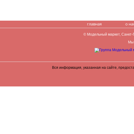
главная
о на
© Модельный маркет, Санкт-Пе
Мы 
Вся информация, указанная на сайте, предост