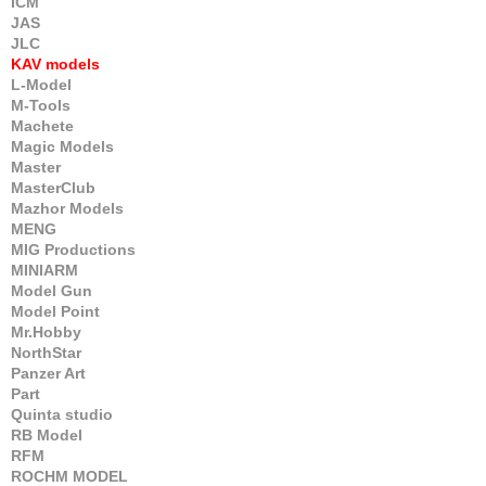
ICM
JAS
JLC
KAV models
L-Model
M-Tools
Machete
Magic Models
Master
MasterClub
Mazhor Models
MENG
MIG Productions
MINIARM
Model Gun
Model Point
Mr.Hobby
NorthStar
Panzer Art
Part
Quinta studio
RB Model
RFM
ROCHM MODEL