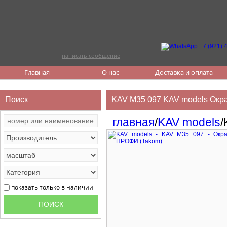
написать сообщение
Главная
О нас
Доставка и оплата
Поиск
KAV M35 097 KAV models Окр
главная
/
KAV models
/
показать только в наличии