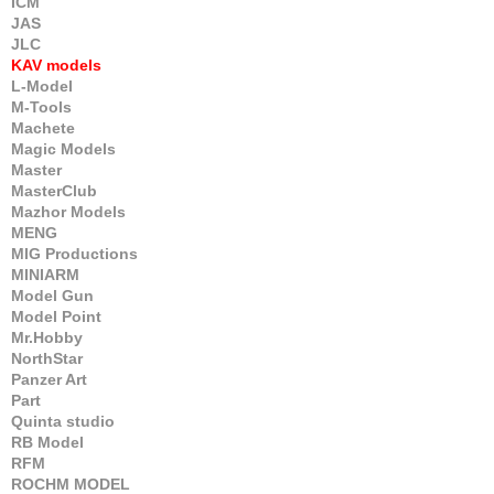
ICM
JAS
JLC
KAV models
L-Model
M-Tools
Machete
Magic Models
Master
MasterClub
Mazhor Models
MENG
MIG Productions
MINIARM
Model Gun
Model Point
Mr.Hobby
NorthStar
Panzer Art
Part
Quinta studio
RB Model
RFM
ROCHM MODEL