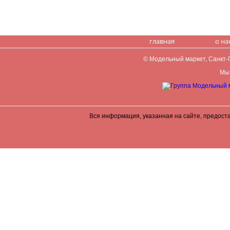
главная
о на
© Модельный маркет, Санкт-Пе
Мы 
Вся информация, указанная на сайте, предост