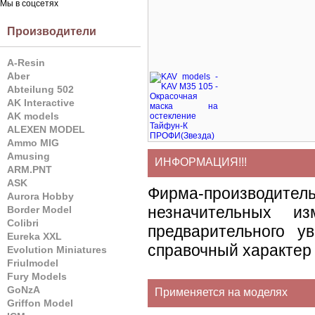
Мы в соцсетях
Производители
A-Resin
Aber
Abteilung 502
AK Interactive
AK models
ALEXEN MODEL
Ammo MIG
Amusing
ИНФОРМАЦИЯ!!!
ARM.PNT
ASK
Фирма-производите
Aurora Hobby
незначительных и
Border Model
Colibri
предварительного у
Eureka XXL
справочный характер 
Evolution Miniatures
Friulmodel
Fury Models
GoNzA
Применяется на моделях
Griffon Model