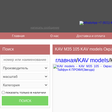
написать сообщение
Главная
О нас
Доставка и оплата
Поиск
KAV M35 105 KAV models Окр
главная
/
KAV models
/
показать только в наличии