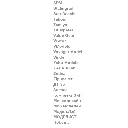
SPM
Stalingrad
Star Decals
Takom
Tamiya
Trumpeter
Value Gear
Vector
VModels
Voyager Model
Wilder
Yahu Models
ZACK ATAK
Zedval
Zip maket
ДТ-35
Звезда
Комплект ЗиП
Микродизайн
Мир моделей
Модел.Лаб
МОДЕЛИСТ
Победа