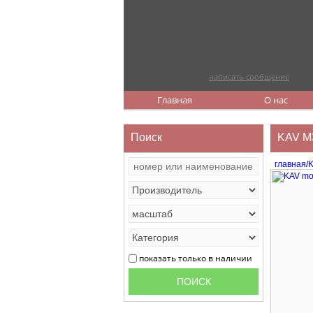
написать сообщение
Главная
О нас
Поиск
KAV M3
главная
/
K
показать только в наличии