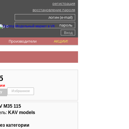
регистрация
восстановление пароля
ом 0
Производители
АКЦИИ!
б
чии
Избранное
ну
V M35 115
ель:
KAV models
ез категории