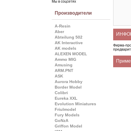
Мы в соцсетях
Производители
A-Resin
Aber
ИНФОР
Abteilung 502
AK Interactive
Фирма-пр
AK models
предварит
ALEXEN MODEL
Ammo MIG
Приме
Amusing
ARM.PNT
ASK
Aurora Hobby
Border Model
Colibri
Eureka XXL
Evolution Miniatures
Friulmodel
Fury Models
GoNzA
Griffon Model