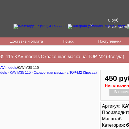
0 руб.
0
В избранн
Доставка и оплата
Поиск
Поступления
5 115 KAV models Окрасочная маска на ТОР-М2 (Звезда)
AV models
/KAV M35 115
450 ру
Нет в нали
В корзи
Артикул:
KA
Производит
Масштаб:
Категория:
б