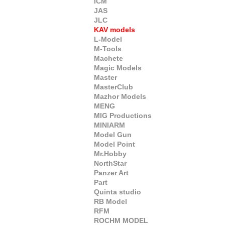
ICM
JAS
JLC
KAV models
L-Model
M-Tools
Machete
Magic Models
Master
MasterClub
Mazhor Models
MENG
MIG Productions
MINIARM
Model Gun
Model Point
Mr.Hobby
NorthStar
Panzer Art
Part
Quinta studio
RB Model
RFM
ROCHM MODEL