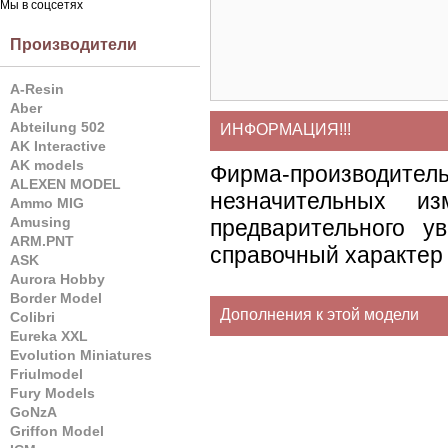
Мы в соцсетях
Производители
A-Resin
Aber
Abteilung 502
ИНФОРМАЦИЯ!!!
AK Interactive
AK models
Фирма-производите
ALEXEN MODEL
незначительных и
Ammo MIG
Amusing
предварительного у
ARM.PNT
справочный характер 
ASK
Aurora Hobby
Border Model
Дополнения к этой модели
Colibri
Eureka XXL
Evolution Miniatures
Friulmodel
Fury Models
GoNzA
Griffon Model