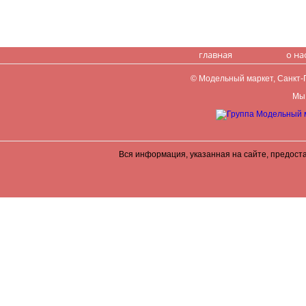
главная
о на
© Модельный маркет, Санкт-Пе
Мы 
Вся информация, указанная на сайте, предост