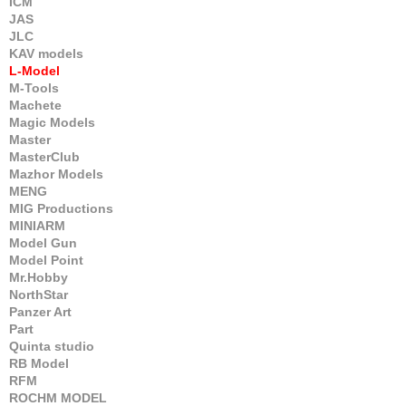
ICM
JAS
JLC
KAV models
L-Model
M-Tools
Machete
Magic Models
Master
MasterClub
Mazhor Models
MENG
MIG Productions
MINIARM
Model Gun
Model Point
Mr.Hobby
NorthStar
Panzer Art
Part
Quinta studio
RB Model
RFM
ROCHM MODEL