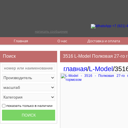
написать сообщение
Главная
О нас
Доставка и оплата
Поиск
3516 L-Model Полковая 27-го
главная
/
L-Model
/351
показать только в наличии